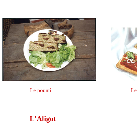
Le pounti Le jambon de pay
L'Aligot