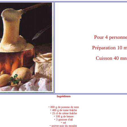
Pour 4 personn
Préparation 10 
Cuisson 40 mn
Ingrédients
• 800 g de pomme de terre
• 400 g de tome fraîche
• 25 cl de crème fraîche
• 100 g de beurre
• 3 gousses d'ail
• sel
• poivre noir du moulin